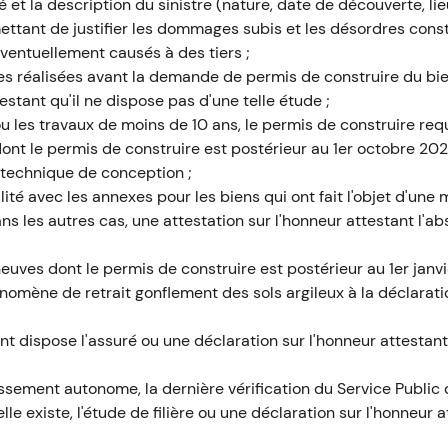
ré et la description du sinistre (nature, date de découverte, 
tant de justifier les dommages subis et les désordres const
ventuellement causés à des tiers ;
s réalisées avant la demande de permis de construire du bie
estant qu'il ne dispose pas d'une telle étude ;
u les travaux de moins de 10 ans, le permis de construire requ
dont le permis de construire est postérieur au 1er octobre 20
otechnique de conception ;
lité avec les annexes pour les biens qui ont fait l'objet d'une
ns les autres cas, une attestation sur l'honneur attestant l'
euves dont le permis de construire est postérieur au 1er janvi
omène de retrait gonflement des sols argileux à la déclara
t dispose l'assuré ou une déclaration sur l'honneur attestant
issement autonome, la dernière vérification du Service Publi
elle existe, l'étude de filière ou une déclaration sur l'honneur 