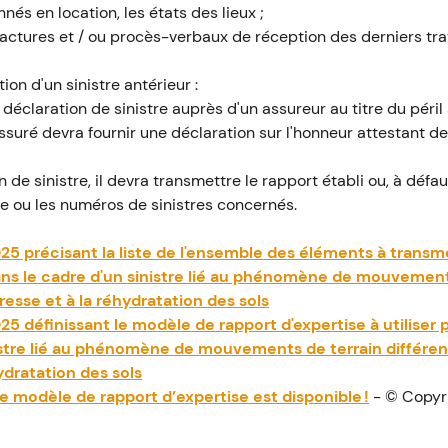
nés en location, les états des lieux ;
 factures et / ou procès-verbaux de réception des derniers tra
on d'un sinistre antérieur :
déclaration de sinistre auprès d'un assureur au titre du péri
assuré devra fournir une déclaration sur l'honneur attestant d
 de sinistre, il devra transmettre le rapport établi ou, à déf
 le ou les numéros de sinistres concernés.
25 précisant la liste de l'ensemble des éléments à transme
ans le cadre d'un sinistre lié au phénomène de mouvements
resse et à la réhydratation des sols
25 définissant le modèle de rapport d'expertise à utiliser 
istre lié au phénomène de mouvements de terrain différent
ydratation des sols
e modèle de rapport d’expertise est disponible !
- © Copyr