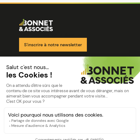
Image
Ensemble pour votre réussite
S’inscrire à notre newsletter
Nos solutions
Nos cabinets
Mon espace client
mentions
Mentions légales
Politique de confidentialité
©Bonnet2023
suivez-nous