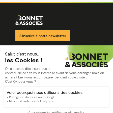
Image
Ensemble pour votre réussite
S’inscrire à notre newsletter
Nos solutions
Nos cabinets
Mon espace client
mentions
Mentions légales
Politique de confidentialité
©Bonnet2023
suivez-nous