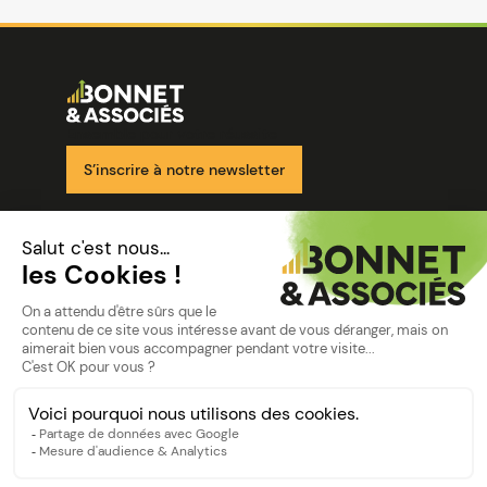
Image
Ensemble pour votre réussite
S’inscrire à notre newsletter
Nos solutions
Nos cabinets
Mon espace client
mentions
Mentions légales
Politique de confidentialité
©Bonnet2023
suivez-nous