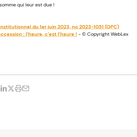
somme qui leur est due !
nstitutionnel du 1er juin 2023, no 2023-1051 (QPC)
cession : l’heure, c’est l’heure !
- © Copyright WebLex