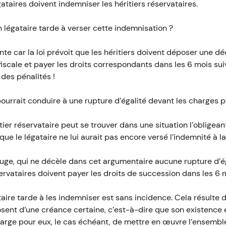
gataires doivent indemniser les héritiers réservataires.
n légataire tarde à verser cette indemnisation ?
te car la loi prévoit que les héritiers doivent déposer une d
fiscale et payer les droits correspondants dans les 6 mois su
des pénalités !
pourrait conduire à une rupture d’égalité devant les charges 
tier réservataire peut se trouver dans une situation l’obligean
 le légataire ne lui aurait pas encore versé l’indemnité à laq
 le juge, qui ne décèle dans cet argumentaire aucune rupture d’
éservataires doivent payer les droits de succession dans les 6 
aire tarde à les indemniser est sans incidence. Cela résulte 
posent d’une créance certaine, c’est-à-dire que son existence 
charge pour eux, le cas échéant, de mettre en œuvre l’ensemb