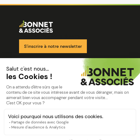
Image
Ensemble pour votre réussite
S’inscrire à notre newsletter
Nos solutions
Nos cabinets
Mon espace client
mentions
Mentions légales
Politique de confidentialité
©Bonnet2023
suivez-nous