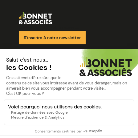
Image
Ensemble pour votre réussite
S’inscrire à notre newsletter
Nos solutions
Nos cabinets
Mon espace client
mentions
Mentions légales
Politique de confidentialité
©Bonnet2023
suivez-nous