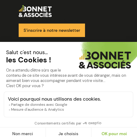
Image
Ensemble pour votre réussite
S’inscrire à notre newsletter
Nos solutions
Nos cabinets
Mon espace client
mentions
Mentions légales
Politique de confidentialité
©Bonnet2023
suivez-nous