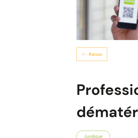
Retour
Professi
dématéri
Juridique