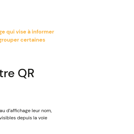
e qui vise à informer
grouper certaines
otre QR
au d’affichage leur nom,
visibles depuis la voie