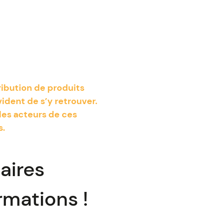
ribution de produits
vident de s’y retrouver.
les acteurs de ces
s.
aires
rmations !