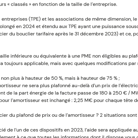
rs « classés » en fonction de la taille de l’entreprise.
 entreprises (TPE) et les associations de même dimension, le 
olongé en 2024 et étendu aux TPE ayant une puissance souscri
cier du bouclier tarifaire après le 31 décembre 2023) et ce, p
taille inférieure ou équivalente à une PME non éligibles au p
era toujours applicable, mais avec quelques modifications par 
e non plus à hauteur de 50 %, mais à hauteur de 75 % ;
ortisseur ne sera plus plafonné au-delà d’un prix de l’électr
nt de la part énergie de la facture passe de 180 à 250 € / M
pour l’amortisseur est inchangé : 2,25 M€ pour chaque tête 
er du plafond de prix ou de l’amortisseur ? 2 situations sont 
cié de l’un de ces dispositifs en 2023, l’aide sera appliquée
plement à ce que toutes les informations dont il dispose vous