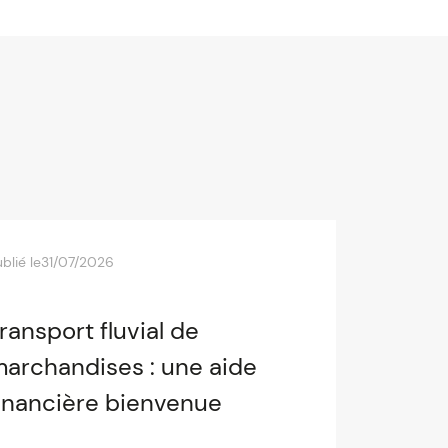
blié le
31/07/2026
ransport fluvial de
archandises : une aide
inancière bienvenue