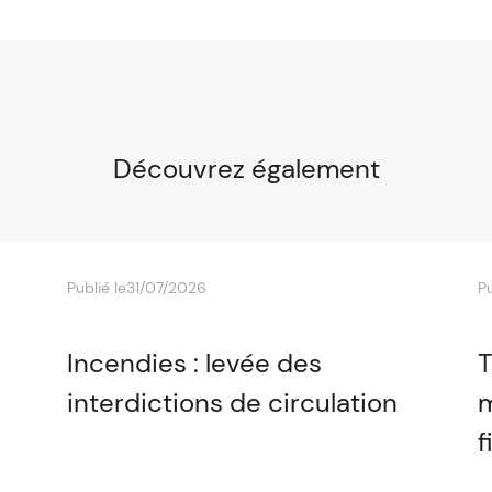
Découvrez également
Publié le
31/07/2026
Pu
Incendies : levée des
T
interdictions de circulation
m
f