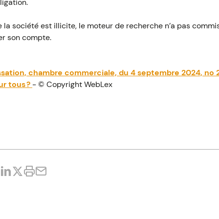
igation.
e la société est illicite, le moteur de recherche n’a pas comm
ver son compte.
assation, chambre commerciale, du 4 septembre 2024, no 
ur tous ?
- © Copyright WebLex