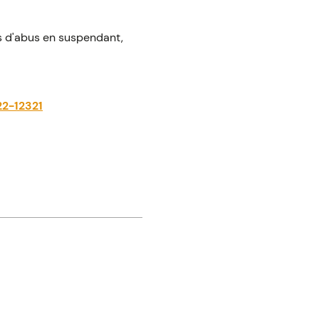
is d'abus en suspendant,
22-12321