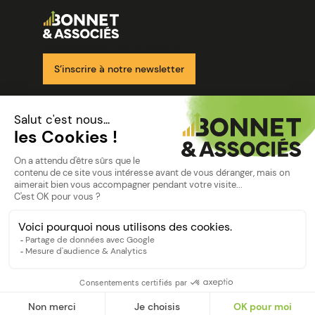
Image
Ensemble pour votre réussite
S’inscrire à notre newsletter
Nos solutions
Nos cabinets
Mon espace client
mentions
Mentions légales
Politique de confidentialité
©Bonnet2023
suivez-nous