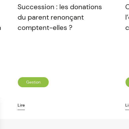
Succession : les donations
C
du parent renonçant
l
n
comptent-elles ?
c
Gestion
Lire
Li