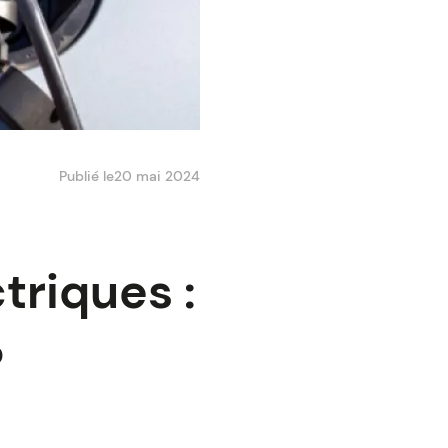
Publié le
20 mai 2024
triques :
?