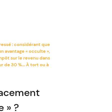
ressé : considérant que
n avantage « occulte »,
mpôt sur le revenu dans
 de 30 %... À tort ou à
lacement
e » ?