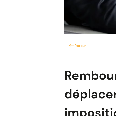
Retour
Rembour
déplacem
impositi