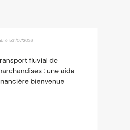
blié le
31/07/2026
ransport fluvial de
archandises : une aide
inancière bienvenue