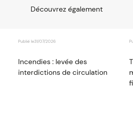
Découvrez également
Publié le
31/07/2026
Pu
Incendies : levée des
T
interdictions de circulation
m
f