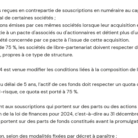
 reçues en contrepartie de souscriptions en numéraire au capi
l de certaines sociétés ;
ions émises par ces mêmes sociétés lorsque leur acquisition e
tie à un pacte d'associés ou d'actionnaires et détient plus d'u
iété concernée par ce pacte à l'issue de cette acquisition.
de 75 %, les sociétés de libre-partenariat doivent respecter
 propres à ce type de structure.
 est venue modifier les conditions liées à la composition de l
du délai de 5 ans, l’actif de ces fonds doit respecter un quota
l-risque, ce quota est porté à 75 %.
t aux souscriptions qui portent sur des parts ou des actions
 de la loi de finances pour 2024, c’est-à-dire au 31 décembre
 portent sur des parts de fonds constitués avant la promulgatio
on, selon des modalités fixées par décret à paraître ;