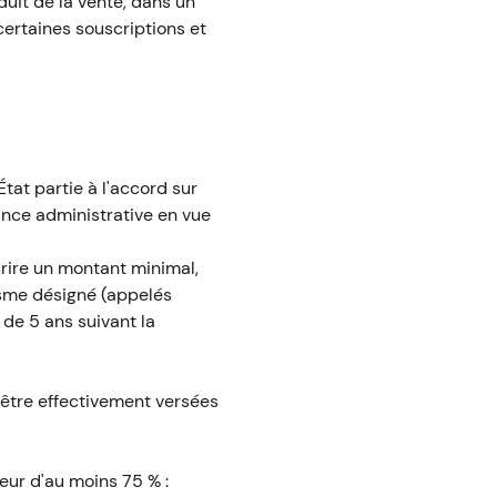
duit de la vente, dans un
certaines souscriptions et
tat partie à l'accord sur
nce administrative en vue
crire un montant minimal,
nisme désigné (appelés
de 5 ans suivant la
 être effectivement versées
teur d'au moins 75 % :