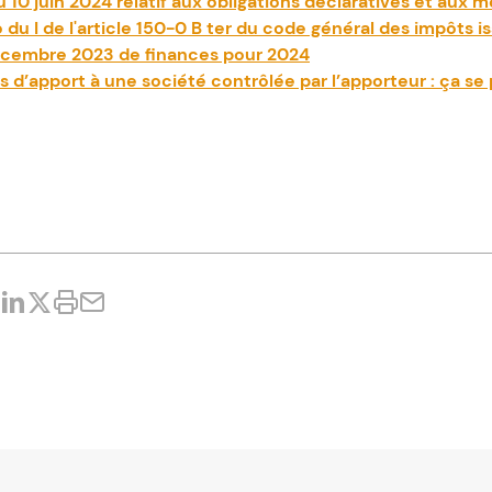
10 juin 2024 relatif aux obligations déclaratives et aux m
 du I de l'article 150-0 B ter du code général des impôts issu
écembre 2023 de finances pour 2024
 d’apport à une société contrôlée par l’apporteur : ça se 