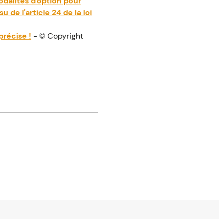
odalités d'option pour
 de l'article 24 de la loi
précise !
- © Copyright