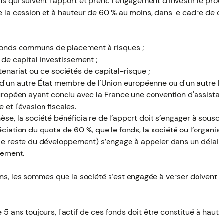
ns qui suivent l’apport et prend l’engagement d’investir le pro
 la cession et à hauteur de 60 % au moins, dans le cadre de 
 fonds communs de placement à risques ;
 de capital investissement ;
tenariat ou de sociétés de capital-risque ;
 d'un autre État membre de l'Union européenne ou d'un autre É
ropéen ayant conclu avec la France une convention d'assista
e et l'évasion fiscales.
se, la société bénéficiaire de l’apport doit s’engager à sous
ciation du quota de 60 %, que le fonds, la société ou l’orga
le reste du développement) s’engage à appeler dans un délai 
gement.
s, les sommes que la société s’est engagée à verser doivent
e 5 ans toujours, l'actif de ces fonds doit être constitué à hau