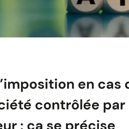
’imposition en cas 
ciété contrôlée par
eur : ça se précise