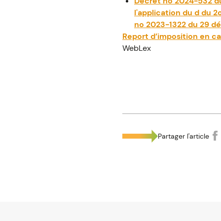
Décret no 2024-532 du 
l'application du d du 2o
no 2023-1322 du 29 d
Report d’imposition en cas
WebLex
Partager l'article