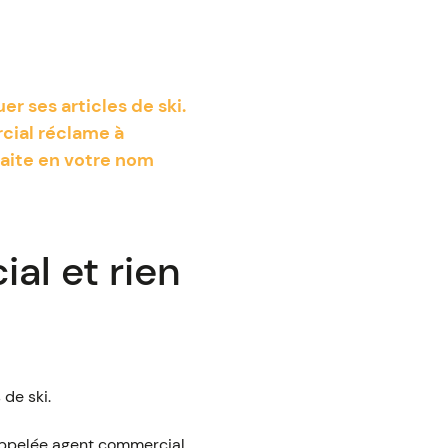
r ses articles de ski.
rcial réclame à
faite en votre nom
al et rien
 de ski.
appelée agent commercial,