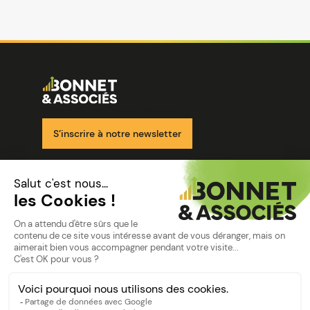
Image
Ensemble pour votre réussite
S’inscrire à notre newsletter
Nos solutions
Nos cabinets
Mon espace client
mentions
Mentions légales
Politique de confidentialité
©Bonnet2023