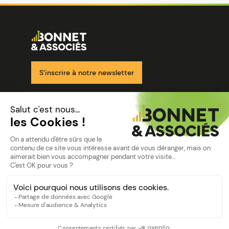
Image
Ensemble pour votre réussite
S’inscrire à notre newsletter
Nos solutions
Nos cabinets
Mon espace client
mentions
Mentions légales
Politique de confidentialité
©Bonnet2023
suivez-nous