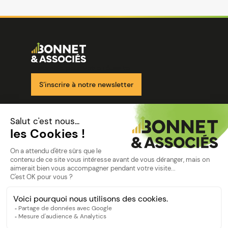
Image
Ensemble pour votre réussite
S’inscrire à notre newsletter
Nos solutions
Nos cabinets
Mon espace client
mentions
Mentions légales
Politique de confidentialité
©Bonnet2023
suivez-nous