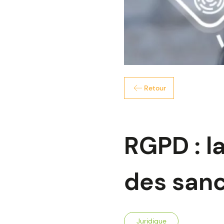
Retour
RGPD : l
des san
Juridique