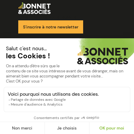
Image
Ensemble pour votre réussite
S’inscrire à notre newsletter
Nos solutions
Nos cabinets
Mon espace client
mentions
Mentions légales
Politique de confidentialité
©Bonnet2023
suivez-nous