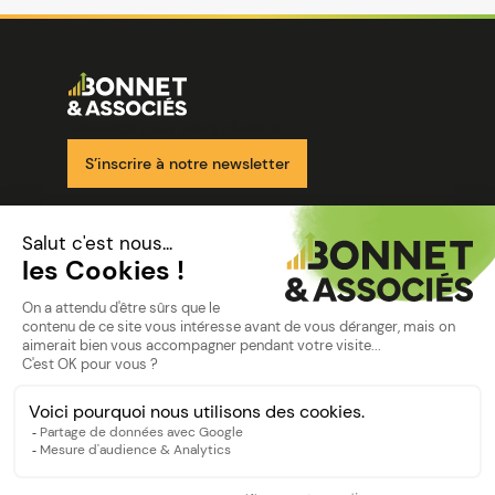
Image
Ensemble pour votre réussite
S’inscrire à notre newsletter
Nos solutions
Nos cabinets
Mon espace client
mentions
Mentions légales
Politique de confidentialité
©Bonnet2023
suivez-nous