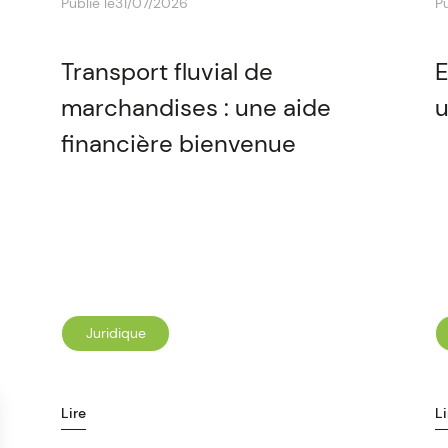
Publié le
31/07/2026
Pu
Transport fluvial de
E
marchandises : une aide
u
financière bienvenue
Juridique
Lire
Li