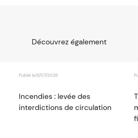
Découvrez également
Publié le
31/07/2026
Pu
Incendies : levée des
T
interdictions de circulation
m
f