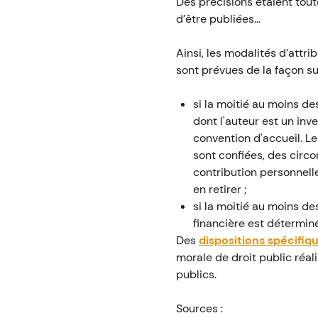
Des précisions étaient toute
d’être publiées…
Ainsi, les modalités d’attri
sont prévues de la façon su
si la moitié au moins de
dont l'auteur est un inv
convention d'accueil. Le
sont confiées, des circo
contribution personnelle
en retirer ;
si la moitié au moins d
financière est détermin
Des
dispositions spécifiq
morale de droit public réa
publics.
Sources :