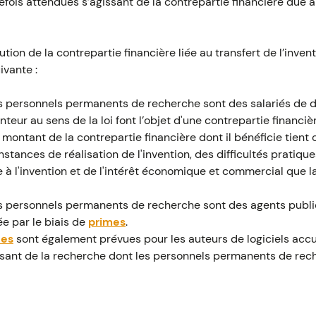
fois attendues s’agissant de la contrepartie financière due à 
bution de la contrepartie financière liée au transfert de l’inven
ivante :
s personnels permanents de recherche sont des salariés de dro
enteur au sens de la loi font l’objet d'une contrepartie financ
 montant de la contrepartie financière dont il bénéficie tient
nstances de réalisation de l'invention, des difficultés pratiqu
 à l'invention et de l'intérêt économique et commercial que l
es personnels permanents de recherche sont des agents public
ée par le biais de
primes
.
ues
sont également prévues pour les auteurs de logiciels accu
lisant de la recherche dont les personnels permanents de re