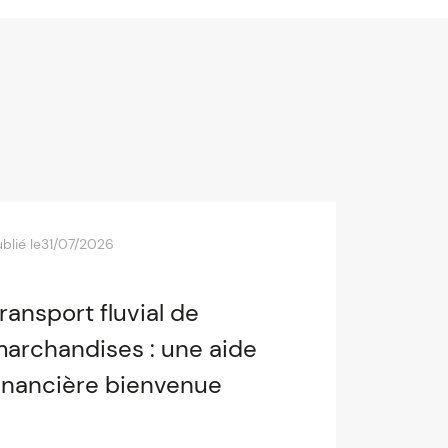
blié le
31/07/2026
ransport fluvial de
archandises : une aide
inancière bienvenue