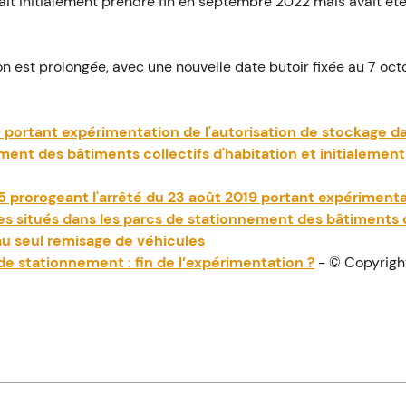
it initialement prendre fin en septembre 2022 mais avait ét
n est prolongée, avec une nouvelle date butoir fixée au 7 oc
 portant expérimentation de l'autorisation de stockage da
ment des bâtiments collectifs d'habitation et initialement
5 prorogeant l'arrêté du 23 août 2019 portant expérimentat
s situés dans les parcs de stationnement des bâtiments co
au seul remisage de véhicules
e stationnement : fin de l’expérimentation ?
- © Copyrigh