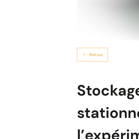
Retour
Stockage
stationn
l’expéri