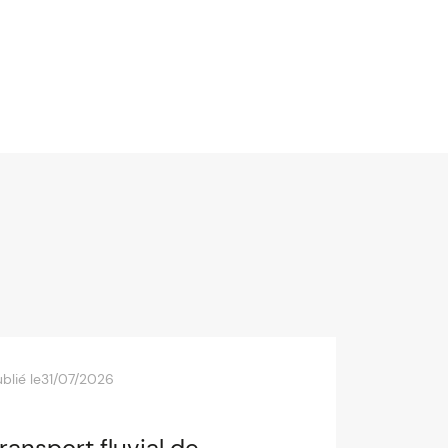
blié le
31/07/2026
ransport fluvial de