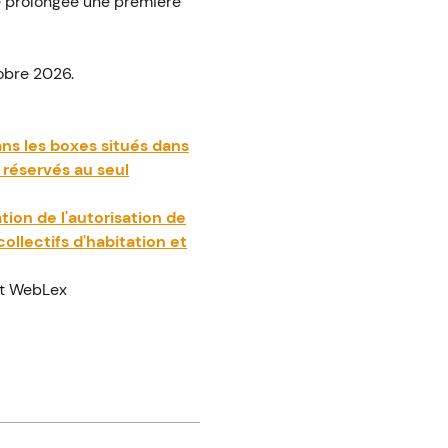
é prolongée une première
tobre 2026.
ns les boxes situés dans
 réservés au seul
ion de l'autorisation de
llectifs d'habitation et
t WebLex