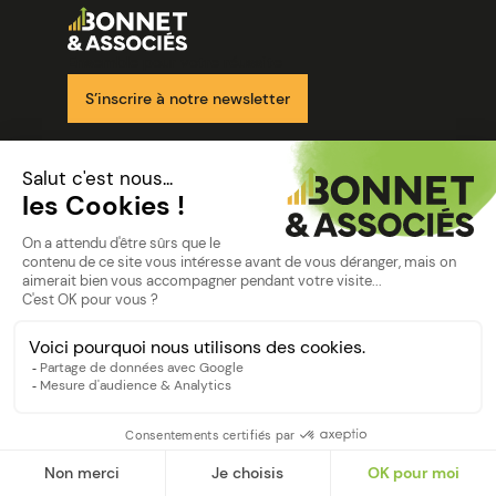
Image
Ensemble pour votre réussite
S’inscrire à notre newsletter
Nos solutions
Nos cabinets
Mon espace client
mentions
Mentions légales
Politique de confidentialité
©Bonnet2023
suivez-nous