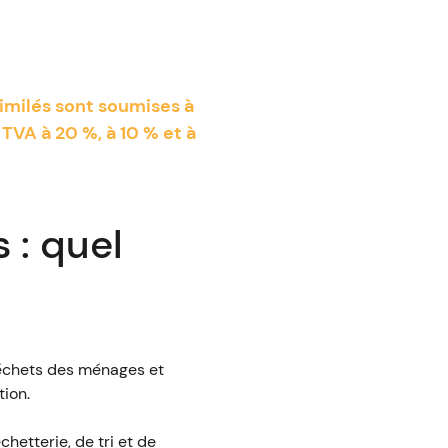
imilés sont soumises à
 TVA à 20 %, à 10 % et à
 : quel
déchets des ménages et
tion.
hetterie, de tri et de