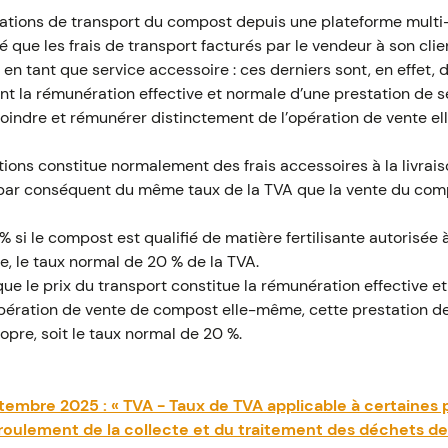
tations de transport du compost depuis une plateforme multi
sé que les frais de transport facturés par le vendeur à son cl
en tant que service accessoire : ces derniers sont, en effet,
uent la rémunération effective et normale d’une prestation de 
joindre et rémunérer distinctement de l’opération de vente e
ations constitue normalement des frais accessoires à la livrai
 par conséquent du même taux de la TVA que la vente du com
 % si le compost est qualifié de matière fertilisante autorisée à
re, le taux normal de 20 % de la TVA.
 que le prix du transport constitue la rémunération effective 
opération de vente de compost elle-même, cette prestation de
ropre, soit le taux normal de 20 %.
ptembre 2025 : « TVA - Taux de TVA applicable à certaines 
oulement de la collecte et du traitement des déchets de