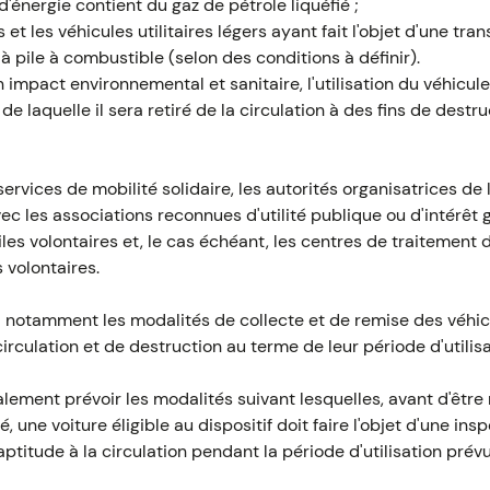
d'énergie contient du gaz de pétrole liquéfié ;
s et les véhicules utilitaires légers ayant fait l'objet d'une tr
 à pile à combustible (selon des conditions à définir).
 impact environnemental et sanitaire, l'utilisation du véhicul
e laquelle il sera retiré de la circulation à des fins de destr
rvices de mobilité solidaire, les autorités organisatrices de 
c les associations reconnues d'utilité publique ou d'intérêt g
s volontaires et, le cas échéant, les centres de traitement 
 volontaires.
 notamment les modalités de collecte et de remise des véhicu
circulation et de destruction au terme de leur période d'utilisa
ement prévoir les modalités suivant lesquelles, avant d'être
é, une voiture éligible au dispositif doit faire l'objet d'une in
aptitude à la circulation pendant la période d'utilisation prévu