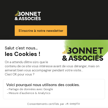
Image
Ensemble pour votre réussite
S’inscrire à notre newsletter
Nos solutions
Nos cabinets
Mon espace client
mentions
Mentions légales
Politique de confidentialité
©Bonnet2023
suivez-nous