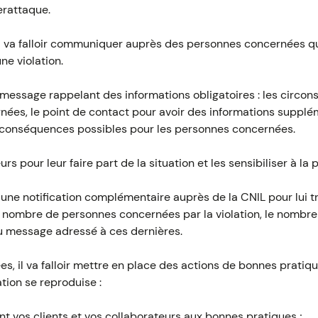
erattaque.
 il va falloir communiquer auprès des personnes concernées 
ne violation.
n message rappelant des informations obligatoires : les circons
ées, le point de contact pour avoir des informations supplé
s conséquences possibles pour les personnes concernées.
eurs pour leur faire part de la situation et les sensibiliser à l
re une notification complémentaire auprès de la CNIL pour lui
du nombre de personnes concernées par la violation, le nombr
u message adressé à ces dernières.
s, il va falloir mettre en place des actions de bonnes pratiqu
ation se reproduise :
nt vos clients et vos collaborateurs aux bonnes pratiques ;