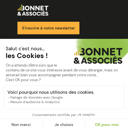
Image
Ensemble pour votre réussite
S’inscrire à notre newsletter
Nos solutions
Nos cabinets
Mon espace client
mentions
Mentions légales
Politique de confidentialité
©Bonnet2023
suivez-nous