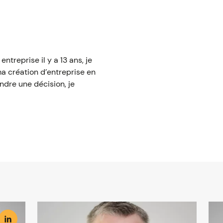
treprise il y a 13 ans, je
ma création d’entreprise en
ndre une décision, je
Image
Ima