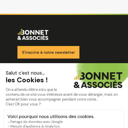
Image
Ensemble pour votre réussite
S’inscrire à notre newsletter
Nos solutions
Nos cabinets
Mon espace client
mentions
Mentions légales
Politique de confidentialité
©Bonnet2023