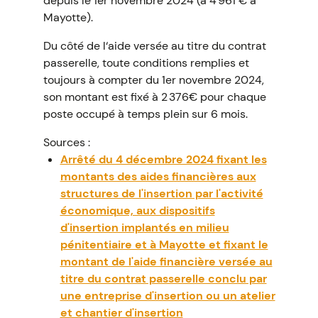
depuis le 1er novembre 2024 (à 4 961 € à
Mayotte).
Du côté de l‘aide versée au titre du contrat
passerelle, toute conditions remplies et
toujours à compter du 1er novembre 2024,
son montant est fixé à 2 376€ pour chaque
poste occupé à temps plein sur 6 mois.
Sources :
Arrêté du 4 décembre 2024 fixant les
montants des aides financières aux
structures de l'insertion par l'activité
économique, aux dispositifs
d'insertion implantés en milieu
pénitentiaire et à Mayotte et fixant le
montant de l'aide financière versée au
titre du contrat passerelle conclu par
une entreprise d'insertion ou un atelier
et chantier d'insertion