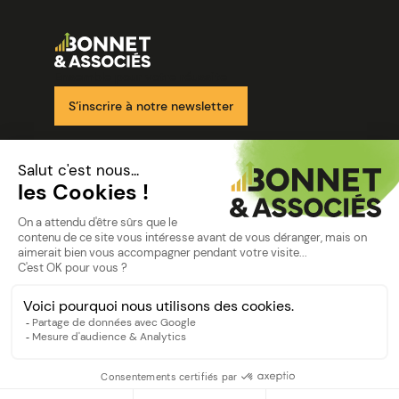
Image
Ensemble pour votre réussite
S’inscrire à notre newsletter
Nos solutions
Nos cabinets
Mon espace client
mentions
Mentions légales
Politique de confidentialité
©Bonnet2023
suivez-nous