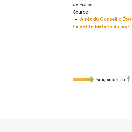
en cause.
Source :
Arrêt du Conseil d'État
La petite histoire du jour
Partager l'article