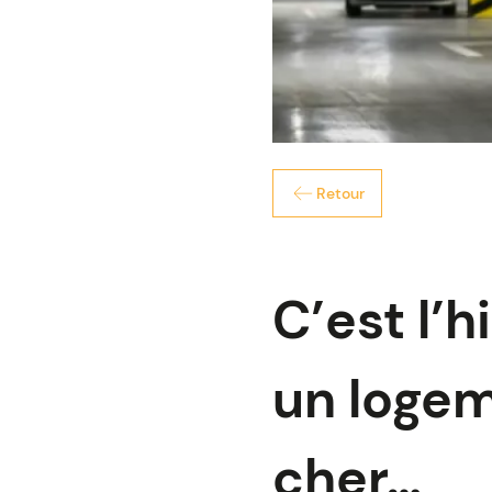
Retour
C’est l’h
un logem
cher…