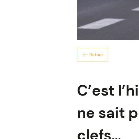
Retour
C’est l’h
ne sait p
clefs…