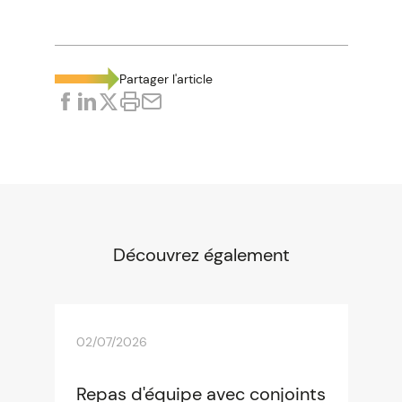
Non
La déclaration des biens immobiliers est
bien obligatoire et annuelle. En revanche,
lorsqu'aucune modification n'est intervenue
Partager l'article
(pas de changement d'occupant ou de
locataire, pas de vente ou d'achat ), un
particulier n'a pas besoin d'en refaire une
nouvelle. Seules les modifications devront
être déclarées, le cas échéant.
Attention, si en 2023, l'administration avait
indiqué qu'aucune amende ne serait
Découvrez également
prononcée par mesure de souplesse pour
cette première année de déclaration, en
2024 l'amende de 150 € pour chaque local
dont les informations n'ont pas été
communiquées sera prononcée.
02/07/2026
Repas d'équipe avec conjoints