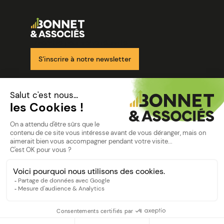
Image
Ensemble pour votre réussite
S’inscrire à notre newsletter
Nos solutions
Nos cabinets
Mon espace client
mentions
Mentions légales
Politique de confidentialité
©Bonnet2023
suivez-nous