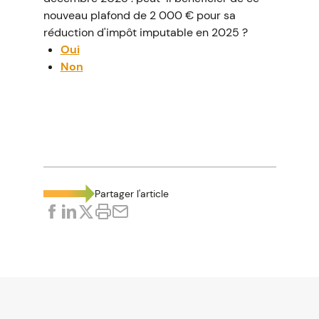
nouveau plafond de 2 000 € pour sa
réduction d'impôt imputable en 2025 ?
Oui
Non
La bonne réponse est...
Oui
La loi de finances pour 2026 a porté le
plafond de 1 000 € à 2 000 € pour les dons
ouvrant droit à la réduction d’impôt de 75 %.
Partager l'article
Cette mesure s’applique rétroactivement
aux versements effectués à compter du 14
octobre 2025.
Dès lors, les dons réalisés en décembre
2025 entrent intégralement dans le champ
de ce nouveau dispositif. Le particulier
pourra donc bénéficier du plafond majoré