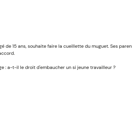
gé de 15 ans, souhaite faire la cueillette du muguet. Ses pare
'accord.
ge : a-t-il le droit d'embaucher un si jeune travailleur ?
r un jeune dès l'âge de 14 ans. Néanmoins, des règles stric