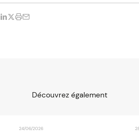
ployeur devra toujours obtenir l'accord des parents pour l'empl
ployeur devra en plus obtenir une autorisation spécifique de l'i
 date d'embauche souhaitée.
rifier que l'activité n'est pas interdite aux mineurs.
tif de respecter les conditions et modalités d’emploi des jeune
ération, obligation de repos quotidien et hebdomadaire, etc).
Découvrez également
24/06/2026
2