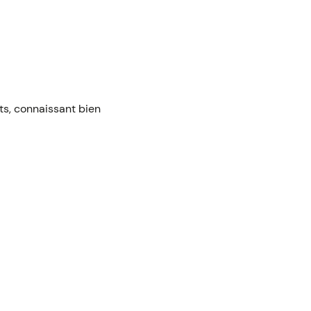
nts, connaissant bien
tes encadrent ces