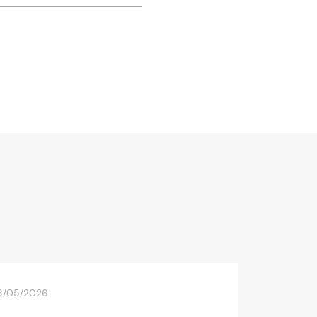
oi du jeune ;
nspection du travail, au
s de moins de 18 ans
8/05/2026