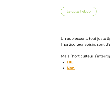
Le quizz hebdo
Un adolescent, tout juste â
l'horticulteur voisin, sont d
Mais l'horticulteur s'interro
Oui
Non
La bonne réponse est...
Oui
Un employeur peut embauche
embauches :