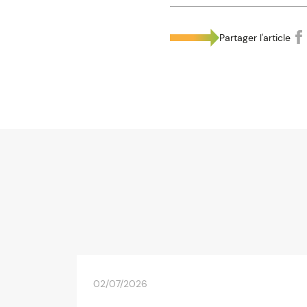
entre 14 et 18 ans, l'em
entre 14 et 16 ans, l'em
Partager l'article
moins 15 jours avant la
Attention : il convient de vé
Par ailleurs, il est impéra
(horaires de travail, rémun
02/07/2026