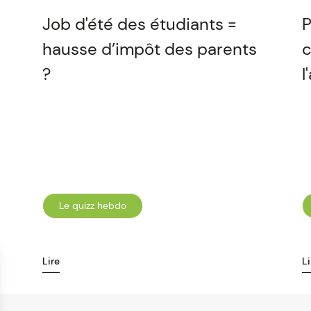
Job d'été des étudiants =
P
hausse d’impôt des parents
c
?
l
Le quizz hebdo
Lire
Li