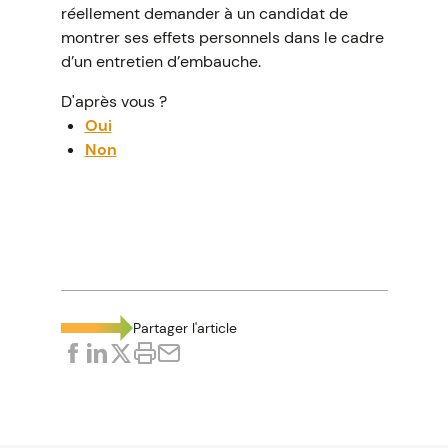
réellement demander à un candidat de
montrer ses effets personnels dans le cadre
d’un entretien d’embauche.
D'après vous ?
Oui
Non
La bonne réponse est...
Non
Lors d’un entretien d’embauche, les
informations demandées au candidat
doivent uniquement avoir pour finalité
Partager l'article
d’apprécier sa capacité à occuper l’emploi
proposé ou ses aptitudes professionnelles.
Elles doivent aussi présenter un lien direct
et nécessaire avec le poste à pourvoir.