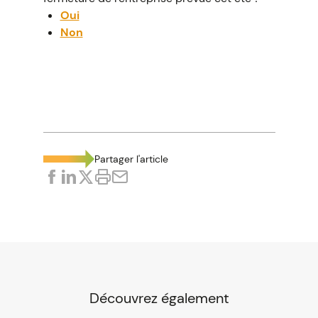
Oui
Non
La bonne réponse est...
Oui
À défaut d'accord d'entreprise, l'employeur
peut tout à fait fermer tout ou partie de
l'entreprise pendant une période qui ne peut
Partager l'article
pas excéder 24 jours ouvrables (soit 4
semaines continues).
L'employeur ne pourra toutefois fermer
l'entreprise qu'après avoir :
informé et consulté le CSE sur le projet
de fermeture de l'entreprise au moins 2
mois avant ;
Découvrez également
informé individuellement chaque salarié