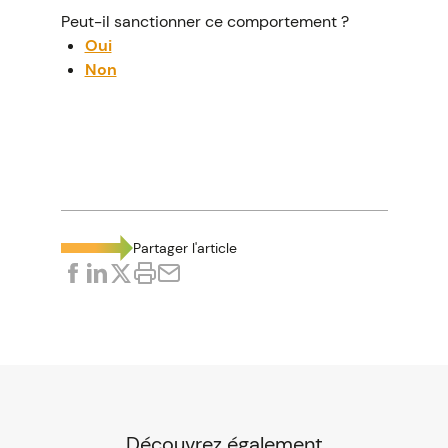
Peut-il sanctionner ce comportement ?
Oui
Non
La bonne réponse est...
Non
La collecte des données de géolocalisation
effectuée par l'employeur grâce à un
système installé sur le véhicule
Partager l'article
professionnel est uniquement destinée à la
protection contre le vol et à la vérification
du kilométrage.
L'employeur qui s'en sert pour surveiller le
salarié et contrôler ses déplacements en
dehors de son temps de travail porte
atteinte à la vie privée du salarié. Cette
Découvrez également
preuve est donc illicite et ne peut pas