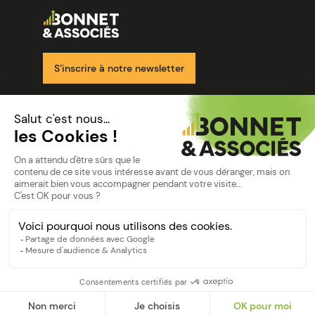
Image
Ensemble pour votre réussite
S’inscrire à notre newsletter
Nos solutions
Nos cabinets
Mon espace client
mentions
Mentions légales
Politique de confidentialité
©Bonnet2023
suivez-nous