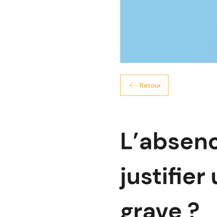
Retour
L’absenc
justifie
grave ?