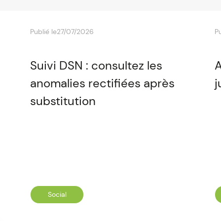
Publié le
27/07/2026
Pu
Suivi DSN : consultez les
A
anomalies rectifiées après
j
substitution
Social