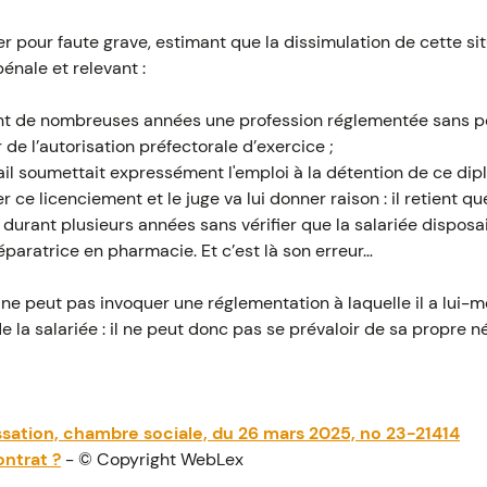
ier pour faute grave, estimant que la dissimulation de cette si
énale et relevant :
nt de nombreuses années une profession réglementée sans p
 de l’autorisation préfectorale d’exercice ;
ail soumettait expressément l'emploi à la détention de ce dip
r ce licenciement et le juge va lui donner raison : il retient 
 durant plusieurs années sans vérifier que la salariée disposai
éparatrice en pharmacie. Et c’est là son erreur…
n ne peut pas invoquer une réglementation à laquelle il a lui
de la salariée : il ne peut donc pas se prévaloir de sa propre 
ssation, chambre sociale, du 26 mars 2025, no 23-21414
ontrat ?
- © Copyright WebLex