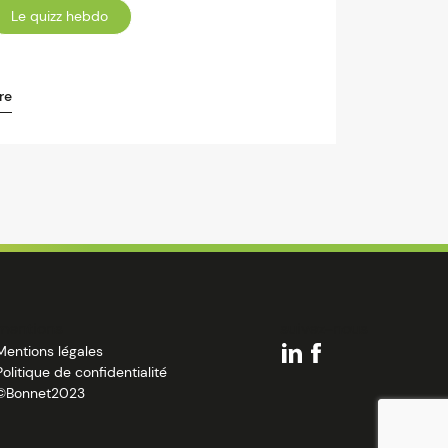
Le quizz hebdo
re
mentions
suivez-nous
Mentions légales
Politique de confidentialité
©Bonnet2023