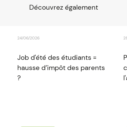
Découvrez également
24/06/2026
2
Job d'été des étudiants =
P
hausse d’impôt des parents
c
?
l