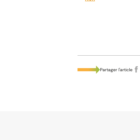
La bonne réponse est...
Non
Depuis 2018, le fait qu'un l
d'un logement décent qui in
moins qu'il soit en mesure 
En pratique, une portion de
Partager l'article
locatives.