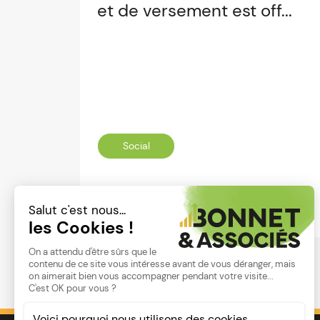
et de versement est off...
Social
Lire