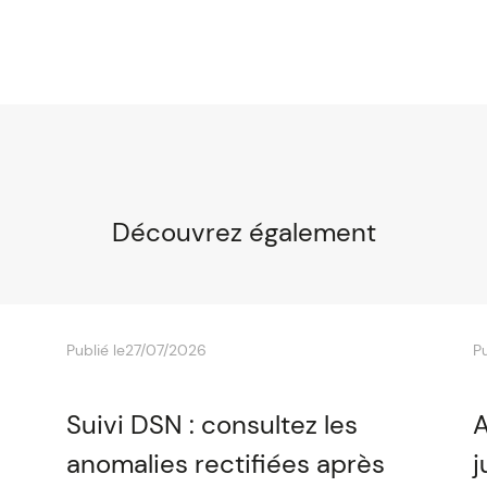
Découvrez également
Publié le
27/07/2026
Pu
Suivi DSN : consultez les
A
anomalies rectifiées après
j