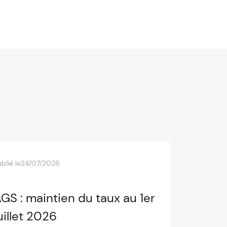
blié le
24/07/2026
GS : maintien du taux au 1er
uillet 2026