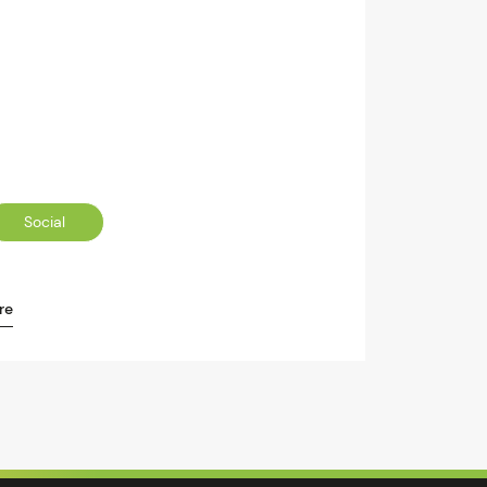
Social
re