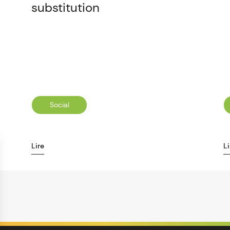
substitution
Social
Lire
Li