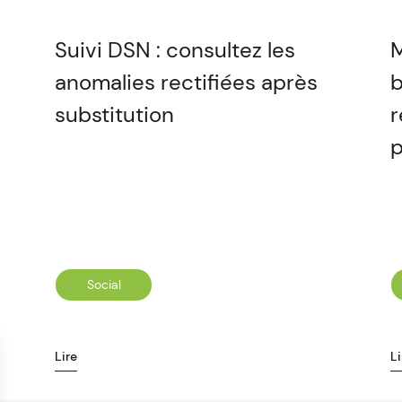
Suivi DSN : consultez les
M
anomalies rectifiées après
b
substitution
r
p
Social
Lire
Li