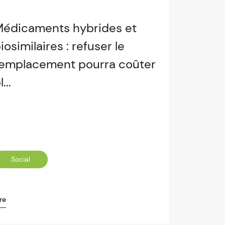
édicaments hybrides et
iosimilaires : refuser le
emplacement pourra coûter
l...
Social
re