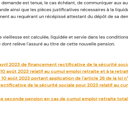
la demande est tenue, le cas échéant, de communiquer aux au
nde ainsi que les pièces justificatives nécessaires à la liquid
ement au requérant un récépissé attestant du dépôt de sa d
e vieillesse est calculée, liquidée et servie dans les condition
 dont relève l'assuré au titre de cette nouvelle pension.
avril 2023 de financement rectificative de la sécurité soc
0 août 2023 relatif au cumul emploi retraite et à la retra
0 août 2023 portant application de l'article 26 de la loi n
tificative de la sécurité sociale pour 2023 relatif au cum
ne seconde pension en cas de cumul emploi-retraite total